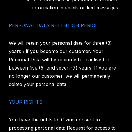
information in emails or text messages.
PERSONAL DATA RETENTION PERIOD
We will retain your personal data for three (3)
years / if you become our customer. Your
Personal Data will be discarded if inactive for
between five (5) and seven (7) years. If you are
no longer our customer, we will permanently
delete your personal data.
YOUR RIGHTS
You have the rights to: Giving consent to
processing personal data Request for access to