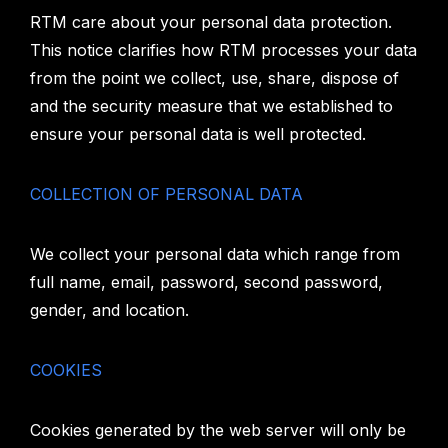
RTM care about your personal data protection.
This notice clarifies how RTM processes your data
from the point we collect, use, share, dispose of
and the security measure that we established to
ensure your personal data is well protected.
COLLECTION OF PERSONAL DATA
We collect your personal data which range from
full name, email, password, second password,
gender, and location.
COOKIES
Cookies generated by the web server will only be