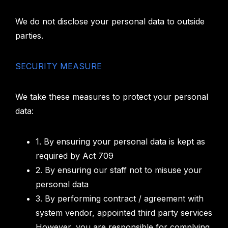
We do not disclose your personal data to outside
parties.
SECURITY MEASURE
We take these measures to protect your personal
data:
1. By ensuring your personal data is kept as
required by Act 709
2. By ensuring our staff not to misuse your
personal data
3. By performing contract / agreement with
system vendor, appointed third party services
However, you are responsible for complying