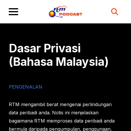
Search
for:
Dasar Privasi
(Bahasa Malaysia)
PENGENALAN
RTM mengambil berat mengenai perlindungan
data peribadi anda. Notis ini menjelaskan
bagaimana RTM memproses data peribadi anda
bermula daripada pengumpulan, penggunaan,