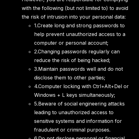
with the following (but not limited to) to avoid
the risk of intrusion into your personal data:
1.Create long and strong passwords to
help prevent unauthorized access to a
computer or personal account;
2.Changing passwords regularly can
reduce the risk of being hacked;
3.Maintain passwords well and do not
disclose them to other parties;
4.Computer locking with Ctrl+Alt+Del or
Windows + L keys simultaneously;
5.Beware of social engineering attacks
leading to unauthorized access to
sensitive systems and information for
fraudulent or criminal purposes.
6.Do not disclose personal or financial