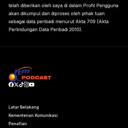
telah diberikan oleh saya di dalam Profil Pengguna
akan dikumpul dan diproses oleh pihak tuan
sebagai data peribadi menurut Akta 709 (Akta
Perlindungan Data Peribadi 2010).
Latar Belakang
Kementerian Komunikasi
Penafian