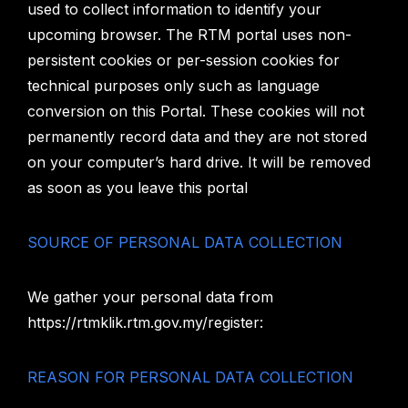
used to collect information to identify your
upcoming browser. The RTM portal uses non-
persistent cookies or per-session cookies for
technical purposes only such as language
conversion on this Portal. These cookies will not
permanently record data and they are not stored
on your computer’s hard drive. It will be removed
as soon as you leave this portal
SOURCE OF PERSONAL DATA COLLECTION
We gather your personal data from
https://rtmklik.rtm.gov.my/register:
REASON FOR PERSONAL DATA COLLECTION