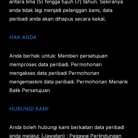
antara lima (5) hingga tujuh (7) tahun. Sekiranya
anda tidak lagi menjadi pelanggan kami, data
peribadi anda akan dihapus secara kekal.
HAK ANDA
Anda berhak untuk: Memberi persetujuan
memproses data peribadi. Permohonan
mengakses data peribadi Permohonan
mengemaskini data peribadi. Permohonan Menarik
Balik Persetujuan
HUBUNGI KAMI
Anda boleh hubungi kami berkaitan data peribadi
anda melalui: (Jawatan) : Pegawai Perlindungan