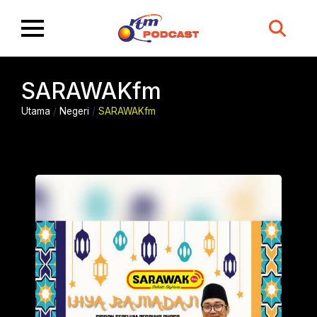
Search
for:
SARAWAKfm
Utama
/
Negeri
/
SARAWAKfm