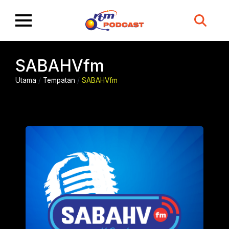
Search
for:
SABAHVfm
Utama
/
Tempatan
/
SABAHVfm