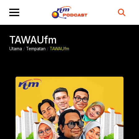
Search
for:
TAWAUfm
Utama
/
Tempatan
/
TAWAUfm