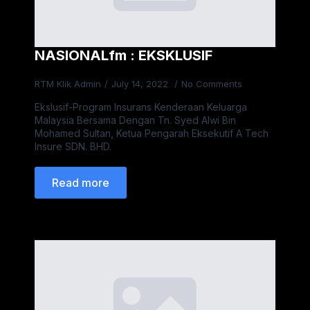
NASIONALfm : EKSKLUSIF
RTM Klik Admin
July 14, 2022
No Comments
Ekslusif-Program Insurans Kenderaan Keluarga
Malaysia Bersama Dengan Tn. Syed Alwi Bin
Mohamed Sultan, Ketua Pengarah Eksekutif A Tech
Insure SDN. BHD.
Read more