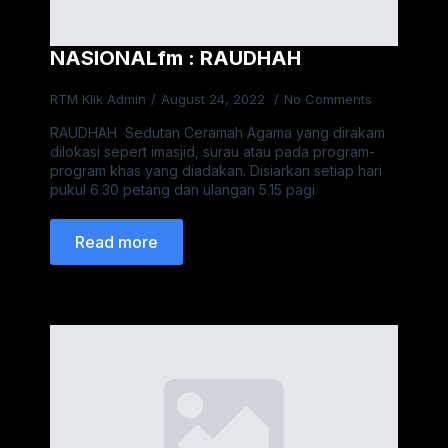
NASIONALfm : RAUDHAH
RTM Klik Admin
August 24, 2022
No Comments
RAUDHAH Sedutan Ceramah Agama yang dirakam
dilokasi sepert imasjid, surau atau pada program-
program khas yang diadakan. Disiarkan setiap hari
pukul 6.30 petang dan ulangan 5.15 pagi
Read more