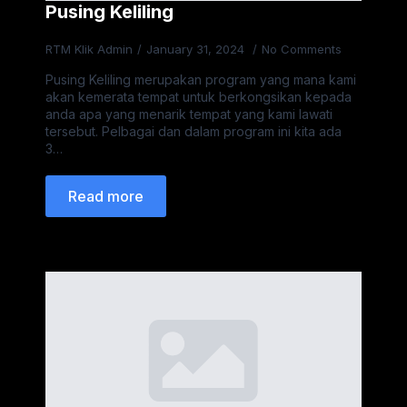
Pusing Keliling
RTM Klik Admin
January 31, 2024
No Comments
Pusing Keliling merupakan program yang mana kami
akan kemerata tempat untuk berkongsikan kepada
anda apa yang menarik tempat yang kami lawati
tersebut. Pelbagai dan dalam program ini kita ada
3…
Read more