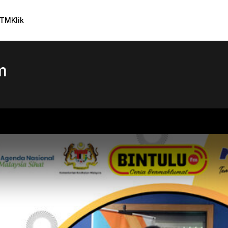
TMKlik
m