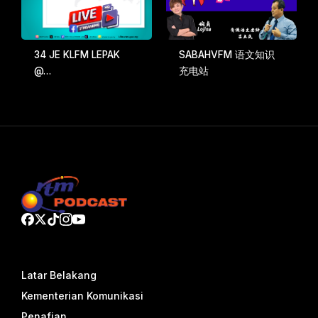
34 JE KLFM LEPAK
SABAHVFM 语文知识
@…
充电站
Latar Belakang
Kementerian Komunikasi
Penafian