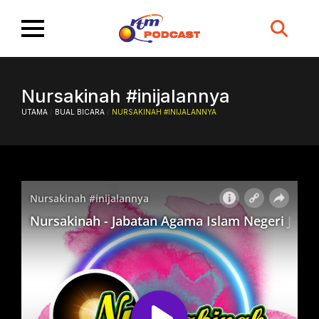
Search
for:
Nursakinah #inijalannya
UTAMA
/
BUAL BICARA
/
NURSAKINAH #INIJALANNYA