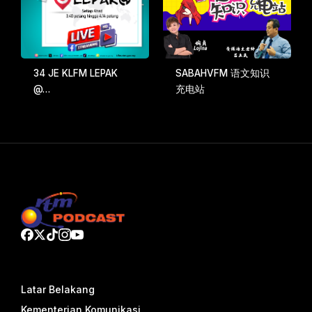
34 JE KLFM LEPAK
SABAHVFM 语文知识
@…
充电站
Latar Belakang
Kementerian Komunikasi