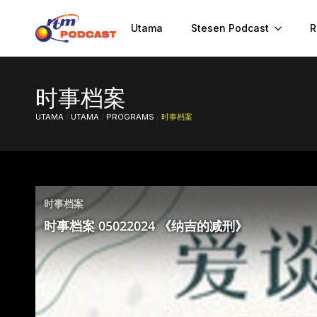
Utama
Stesen Podcast
R
时事档案
UTAMA
/
UTAMA
/
PROGRAMS
/
时事档案