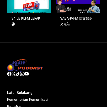
34 JE KLFM LEPAK
SABAHVFM 语文知识
@…
充电站
Latar Belakang
Kementerian Komunikasi
Penafian