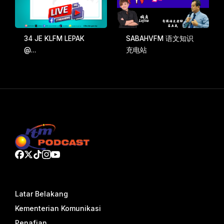
34 JE KLFM LEPAK
SABAHVFM 语文知识
@…
充电站
Latar Belakang
Kementerian Komunikasi
Penafian